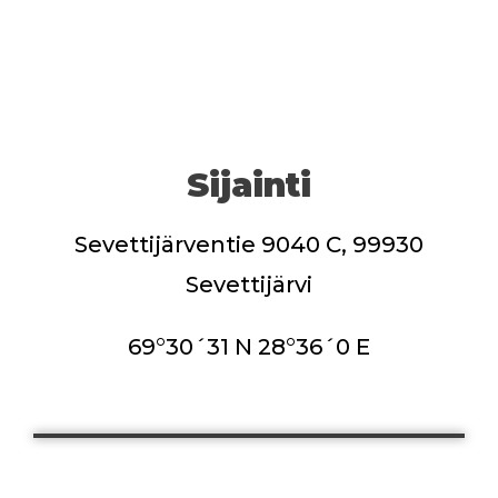
Sijainti
Sevettijärventie 9040 C, 99930
Sevettijärvi
69°30´31 N 28°36´0 E