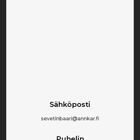
Sähköposti
sevetinbaari@annkar.fi
Puhelin