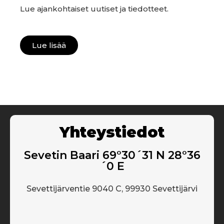
Lue ajankohtaiset uutiset ja tiedotteet.
Lue lisää
Yhteystiedot
Sevetin Baari 69°30´31 N 28°36
´0 E
Sevettijärventie 9040 C, 99930 Sevettijärvi