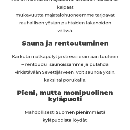
kaipaat
mukavuutta majatalohuoneemme tarjoavat
rauhallisen yösijan puhtaiden lakanoiden
välissä.
Sauna ja rentoutuminen
Karkota matkapölyt ja stressi erämaan tuuleen
– rentoudu
saunoissamme
ja pulahda
virkistävään Sevettijärveen. Voit saunoa yksin,
kaksi tai porukalla.
Pieni, mutta monipuolinen
kyläpuoti
Mahdollisesti
Suomen pienimmästä
kyläpuodista
löydät: