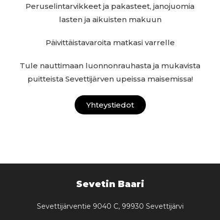
Peruselintarvikkeet ja pakasteet, janojuomia
lasten ja aikuisten makuun
Päivittäistavaroita matkasi varrelle
Tule nauttimaan luonnonrauhasta ja mukavista
puitteista Sevettijärven upeissa maisemissa!
Yhteystiedot
Sevetin Baari
Sevettijärventie 9040 C, 99930 Sevettijärvi