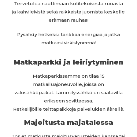
Tervetuloa nauttimaan kotitekoisesta ruoasta
ja kahvileivistä sekä raikkaista juomista keskelle
erämaan rauhaa!
Pysähdy hetkeksi, tankkaa energiaa ja jatka
matkaasi virkistyneenä!
Matkaparkki ja leiriytyminen
Matkaparkissamme on tilaa 15
matkailuajoneuvolle, joissa on
valosähköpaikat.
Lämmityssähkö on saatavilla
erikseen sovittaessa.
Retkeilijöille telttapaikkoja palveluiden äärellä.
Majoitusta majatalossa
Jos et matkusta majoitusvarusteiden kanssa tai