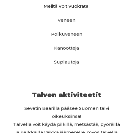
Meiltä voit vuokrata:
Veneen
Polkuveneen
Kanootteja
Suplautoja
Talven aktiviteetit
Sevetin Baarilla pääsee Suomen talvi
oikeuksiinsa!
Talvella voit käydä pilkillä, metsästää, pyöräillä
ja kelkkailla vaikka jäämerelle, myös talvella