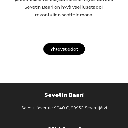
Sevetin Baari on hyvä vaellusetappi,
revontulien saattelemana.
Yhteystiedot
Sevetin Baari
Sevettijärventie 9040 C, 99930 Sevettijärvi