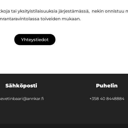
koja tai yksityistilaisuuksia järjestämässä, nekin onnistuu 
enrantaravintolassa toiveiden mukaan.
Yhteystiedot
Sähköposti
Puhelin
sevetinbaari@annkar.fi
+358 40 8448884