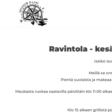
Ravintola - kes
Iskikö is
Meillä se onn
Pientä suolaista ja makeaa
Maukasta ruokaa saatavilla päivittäin klo 11.00 alka
Klo 15 alkaen grillistä 