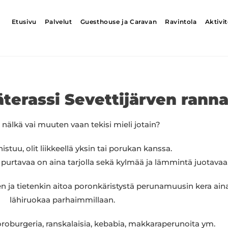
Etusivu
Palvelut
Guesthouse ja Caravan
Ravintola
Aktivit
äterassi Sevettijärven ranna
o nälkä vai muuten vaan tekisi mieli jotain?
istuu, olit liikkeellä yksin tai porukan kanssa.
 purtavaa on aina tarjolla sekä kylmää ja lämmintä juotavaa
en ja tietenkin aitoa poronkäristystä perunamuusin kera aina
lähiruokaa parhaimmillaan.
poroburgeria, ranskalaisia, kebabia, makkaraperunoita ym.