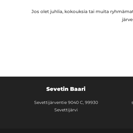
Jos olet juhlia, kokouksia tai muita ryhmämat
järv
Sevetin Baari
Sevettijärventie 9040 C, 99930
Sevettijärvi