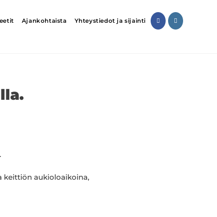
eetit
Ajankohtaista
Yhteystiedot ja sijainti
lla.
.
 keittiön aukioloaikoina,