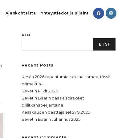
t
Ajankohtaista
Yhteystiedot ja sijainti
Etsi
ETSI
Recent Posts
än
Kesän 2026 tapahtumia, seuraa somea, tässä
esimakua…
Sevetin Pilkit 2026
Sevetin Baarin pääsiäispirskeet
piiiiitkänäperjantaina
Kesäkauden päättäjäiset 27.9.2025
Sevetin Baarin Juhannus 2025
Recent Comments