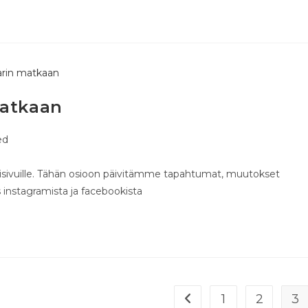
matkaan
ed
tisivuille. Tähän osioon päivitämme tapahtumat, muutokset
 instagramista ja facebookista
1
2
3