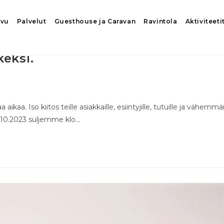
ivu
Palvelut
Guesthouse ja Caravan
Ravintola
Aktiviteeti
keksi.
ikaa. Iso kiitos teille asiakkaille, esiintyjille, tutuille ja vähemm
13.10.2023 suljemme klo…