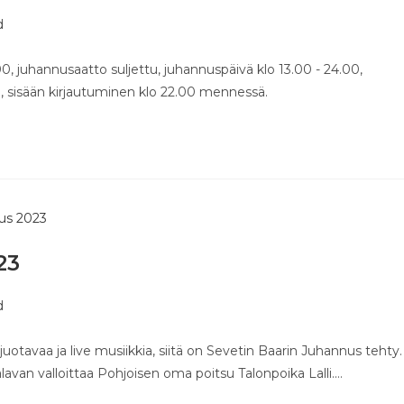
d
.00, juhannusaatto suljettu, juhannuspäivä klo 13.00 - 24.00,
n, sisään kirjautuminen klo 22.00 mennessä.
23
d
 juotavaa ja live musiikkia, siitä on Sevetin Baarin Juhannus tehty.
avan valloittaa Pohjoisen oma poitsu Talonpoika Lalli.…