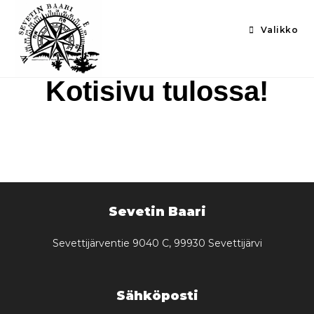
Valikko
Kotisivu tulossa!
Sevetin Baari
Sevettijärventie 9040 C, 99930 Sevettijärvi
Sähköposti