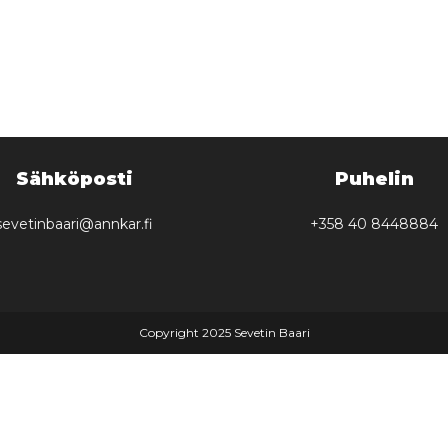
Sähköposti
Puhelin
sevetinbaari@annkar.fi
+358 40 8448884
Copyright 2025 Sevetin Baari