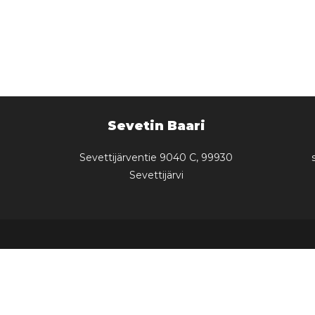
Sevetin Baari
Sevettijärventie 9040 C, 99930
Sevettijärvi