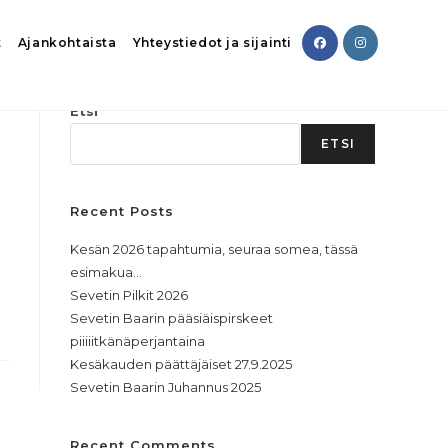
t
Ajankohtaista
Yhteystiedot ja sijainti
Etsi
ETSI
Recent Posts
Kesän 2026 tapahtumia, seuraa somea, tässä
esimakua…
Sevetin Pilkit 2026
Sevetin Baarin pääsiäispirskeet
piiiiitkänäperjantaina
Kesäkauden päättäjäiset 27.9.2025
Sevetin Baarin Juhannus 2025
Recent Comments