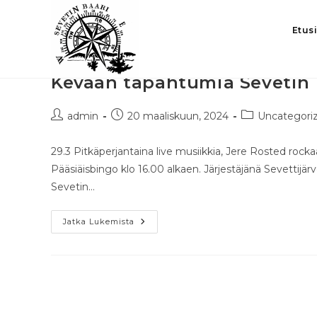
Etus
Kevään tapahtumia Sevetin B
admin
20 maaliskuun, 2024
Uncategori
29.3 Pitkäperjantaina live musiikkia, Jere Rosted roc
Pääsiäisbingo klo 16.00 alkaen. Järjestäjänä Sevettijär
Sevetin…
Jatka Lukemista