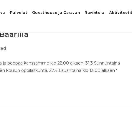
ivu
Palvelut
Guesthouse ja Caravan
Ravintola
Aktiviteeti
aarilla
zed
kaa ja poppaa kanssamme klo 22.00 alkaen. 31.3 Sunnuntaina
ven koulun oppilaskunta. 27.4 Lauantaina klo 13.00 alkaen "