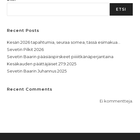
ETSI
Recent Posts
Kesän 2026 tapahtumia, seuraa somea, tässä esimakua…
Sevetin Pilkit 2026
Sevetin Baarin pääsiäispirskeet piiiiitkänäperjantaina
Kesäkauden päättäjäiset 27.9.2025
Sevetin Baarin Juhannus 2025
Recent Comments
Ei kommentteja.