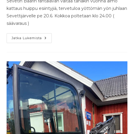
Sevetin Baarin rantalavan valtaa tänäkin vuonna aimo
kattaus huippu esiintyjiä, tervetuloa yöttömän yön juhlaan
Sevettijärvelle pe 20.6. Kokkoa poltetaan klo 24.00 (
säävaraus )
Jatka Lukemista