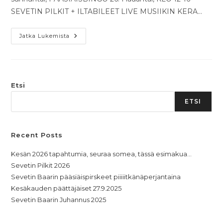
SEVETIN PILKIT + ILTABILEET LIVE MUSIIKIN KERA…
Jatka Lukemista
Etsi
ETSI
Recent Posts
Kesän 2026 tapahtumia, seuraa somea, tässä esimakua…
Sevetin Pilkit 2026
Sevetin Baarin pääsiäispirskeet piiiiitkänäperjantaina
Kesäkauden päättäjäiset 27.9.2025
Sevetin Baarin Juhannus 2025