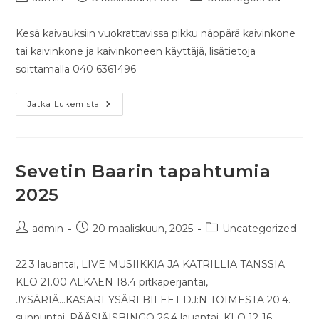
Kesä kaivauksiin vuokrattavissa pikku näppärä kaivinkone
tai kaivinkone ja kaivinkoneen käyttäjä, lisätietoja
soittamalla 040 6361496
Jatka Lukemista
Sevetin Baarin tapahtumia
2025
admin
20 maaliskuun, 2025
Uncategorized
22.3 lauantai, LIVE MUSIIKKIA JA KATRILLIA TANSSIA
KLO 21.00 ALKAEN 18.4 pitkäperjantai,
JYSÄRIÄ...KASARI-YSÄRI BILEET DJ:N TOIMESTA 20.4.
sunnuntai, PÄÄSIÄISBINGO 26.4 lauantai, KLO 12-16